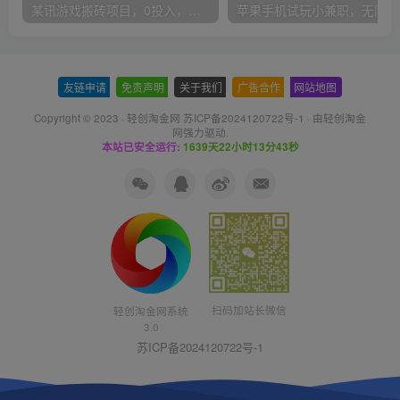
某讯游戏搬砖项目，0投入，可以挂机，轻松上手,月入3000+上不封顶
友链申请
-
免责声明
-
关于我们
-
广告合作
-
网站地图
Copyright © 2023 ·
轻创淘金网 苏ICP备2024120722号-1
· 由
轻创淘金
网
强力驱动.
本站已安全运行:
1639天22小时13分43秒
扫码加站长微信
轻创淘金网系统
3.0
苏ICP备2024120722号-1