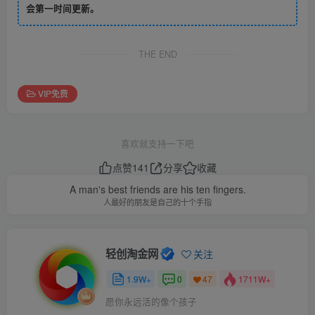
会第一时间更新。
THE END
VIP免费
喜欢就支持一下吧
点赞
141
分享
收藏
A man's best friends are his ten fingers.
人最好的朋友是自己的十个手指
轻创淘金网
关注
1.9W+
0
1711W+
47
愿你永远活的像个孩子