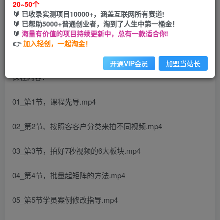
20~50个
🔰 已收录实测项目10000+，涵盖互联网所有赛道!
您当前未登录！建议登陆后购买，可保存购买订单
🔰 已帮助5000+普通创业者，淘到了人生中第一桶金！
🔰
海量有价值的项目持续更新中，总有一款适合你!
👉
加入轻创，一起淘金！
开通VIP会员
加盟当站长
课程内容：
01_第1节，课程先导.mp4
02_第2节、按照客客户分类来拍不同视频.mp4
03_第3节，拍好7秒视频的6大板块.mp4
04_第4节，批量起矩阵的方法.mp4
05_第5节学员案例修改指导.mp4