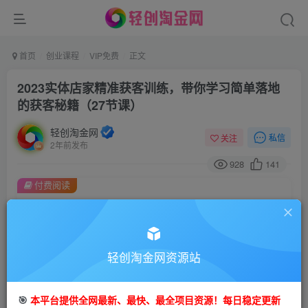
首页
创业课程
VIP免费
正文
2023实体店家精准获客训练，带你学习简单落地
的获客秘籍（27节课）
轻创淘金网
私信
关注
2年前发布
928
141
付费阅读
2023实体店家精准获客训练，带你学习简单落地的获客秘籍（27节课）
此内容为付费阅读，请付费后查看
9.9
99
轻创淘金网资源站
金币
金币
免费
免费
会员
钻石会员
🎯
本平台提供全网最新、最快、最全项目资源！每日稳定更新
立即购买