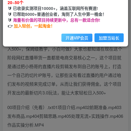
20~50个
🔰 已收录实测项目10000+，涵盖互联网所有赛道!
您当前未登录！建议登陆后购买，可保存购买订单
🔰 已帮助5000+普通创业者，淘到了人生中第一桶金！
🔰
海量有价值的项目持续更新中，总有一款适合你!
👉
加入轻创，一起淘金！
开通VIP会员
加盟当站长
大家好，今天带来的项目是《全网首发小杨哥切片IP3.0，日
入500+，保姆级教学，小白可做》大家也都知道在现在这个
阶段网红直播带货一直都是电商交易核心之一，这个项目就
是通过把小杨哥的直播片段剪辑发布到自己的账号上，打造
一个自己的切片IP账号，让那些没有看过直播的用户通过咱
们发布的视频来完成订单，从而让我们获得佣金。这个项目
开发出的最新切片3.0玩法，能让大家轻松日入500+
00项目介绍（先看）.txt01项目介绍.mp402前期准备.mp403
发布商品.mp404剪辑思路.mp405处理无流+实践操作.mp406
作品实操分析.MP4