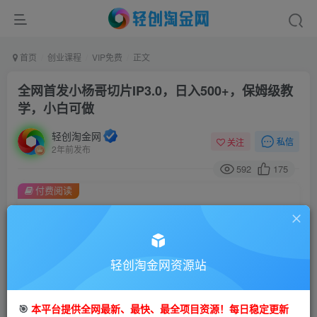
首页
创业课程
VIP免费
正文
全网首发小杨哥切片IP3.0，日入500+，保姆级教
学，小白可做
轻创淘金网
私信
关注
2年前发布
592
175
付费阅读
全网首发小杨哥切片IP3.0，日入500+，保姆级教学，小白可做
此内容为付费阅读，请付费后查看
9.9
99
轻创淘金网资源站
金币
金币
免费
免费
会员
钻石会员
🎯
本平台提供全网最新、最快、最全项目资源！每日稳定更新
立即购买