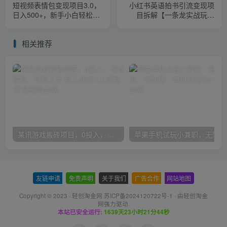
短视频表情包变现项目3.0，
小红书英语拍书引流变现项
日入500+，新手小白轻松上
目拆解【一条龙实战玩法
手
+1748G资料包】
相关推荐
某讯游戏搬砖项目，0投入，可以挂机，轻松上手,月入3000+上不封顶
友链申请
-
免责声明
-
关于我们
-
广告合作
-
网站地图
Copyright © 2023 ·
轻创淘金网 苏ICP备2024120722号-1
· 由
轻创淘金
网
强力驱动.
本站已安全运行:
1639天23小时21分44秒