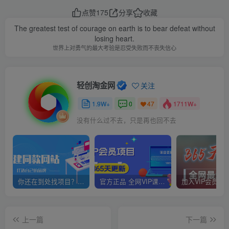
点赞
175
分享
收藏
The greatest test of courage on earth is to bear defeat without
losing heart.
世界上对勇气的最大考验是忍受失败而不丧失信心
轻创淘金网
关注
1.9W+
0
1711W+
47
没有什么过不去，只是再也回不去
你还在到处找项目？还在当韭菜？我靠网创资源站一个月赚5万+，曾经我也是个失败者。
官方正品 全网VIP课程 无损下载~
上一篇
下一篇