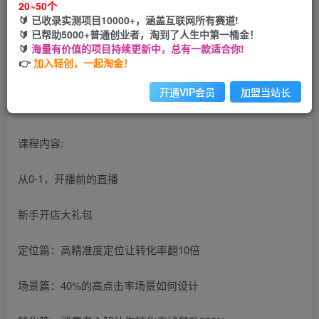
20~50个
🔰 已收录实测项目10000+，涵盖互联网所有赛道!
您当前未登录！建议登陆后购买，可保存购买订单
🔰 已帮助5000+普通创业者，淘到了人生中第一桶金！
🔰
海量有价值的项目持续更新中，总有一款适合你!
👉
加入轻创，一起淘金！
开通VIP会员
加盟当站长
课程内容:
从0-1，开播前的直播
新手开店大礼包
定位篇：高精准度定位让转化率翻10倍
场景篇：40%的高点击率场景如何设计