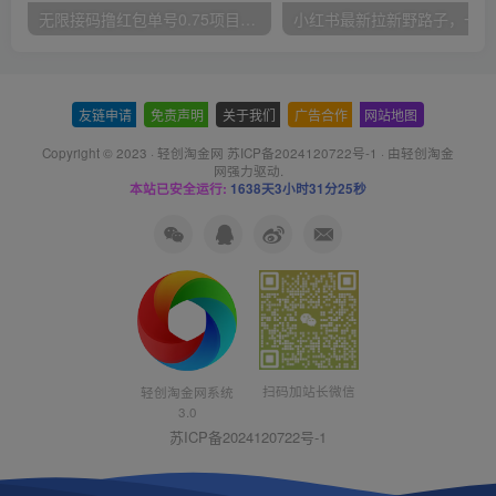
无限接码撸红包单号0.75项目无偿分享给你【揭秘】
小红
友链申请
-
免责声明
-
关于我们
-
广告合作
-
网站地图
Copyright © 2023 ·
轻创淘金网 苏ICP备2024120722号-1
· 由
轻创淘金
网
强力驱动.
本站已安全运行:
1638天3小时31分25秒
扫码加站长微信
轻创淘金网系统
3.0
苏ICP备2024120722号-1