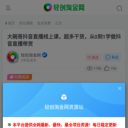
首页
创业课程
会员免费
正文
大碗哥抖音直播线上课，超多干货，从0到1学做抖
音直播带货
轻创淘金网
私信
关注
2年前发布
1785
159
付费阅读
大碗哥抖音直播线上课，超多干货，从0到1学做抖音直播带货
此内容为付费阅读，请付费后查看
9.9
99
轻创淘金网资源站
金币
金币
免费
免费
会员
钻石会员
🎯
本平台提供全网最新、最快、最全项目资源！每日稳定更新
立即购买