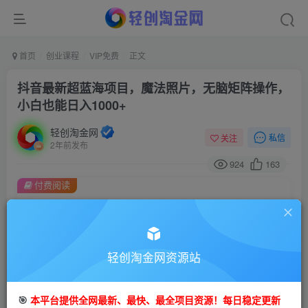
首页
创业课程
VIP免费
正文
抖音最新超蓝海项目，魔法照片，无脑矩阵操作，
小白也能日入1000+
轻创淘金网
私信
关注
2年前发布
924
163
付费阅读
抖音最新超蓝海项目，魔法照片，无脑矩阵操作，小白也能日入1000+
此内容为付费阅读，请付费后查看
9.9
99
轻创淘金网资源站
金币
金币
免费
免费
会员
钻石会员
🎯
本平台提供全网最新、最快、最全项目资源！每日稳定更新
立即购买