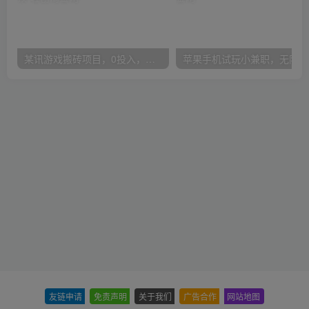
某讯游戏搬砖项目，0投入，可以挂机，轻松上手,月入3000+上不封顶
友链申请
-
免责声明
-
关于我们
-
广告合作
-
网站地图