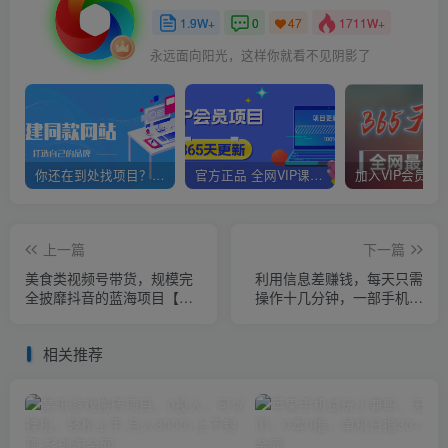
1.9W+
0
1711W+
47
永远面向阳光，这样你就看不见阴影了
你还在到处找项目？还在当韭菜？我靠网创资源站一个月赚5万+，曾经我也是个失败者。
官方正品 全网VIP课程 无损下载~
上一篇
下一篇
美食类视频号带货，规模完
利用信息差赚钱，每天只需
全披靡抖音的蓝海项目【内
操作十几分钟，一部手机轻
含去重方法】
松月入过万
相关推荐