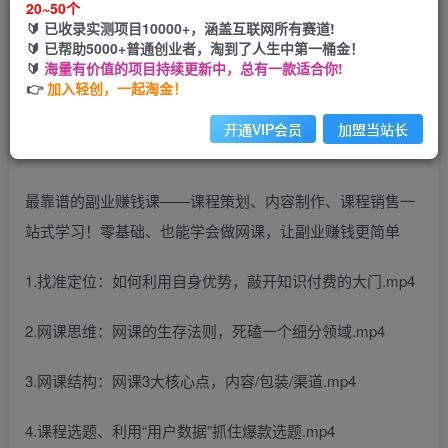
20~50个
🔰 已收录实测项目10000+，涵盖互联网所有赛道!
您当前未登录！建议登陆后购买，可保存购买订单
🔰 已帮助5000+普通创业者，淘到了人生中第一桶金！
🔰
海量有价值的项目持续更新中，总有一款适合你!
👉
加入轻创，一起淘金！
开通VIP会员
加盟当站长
最靠谱的副业赚钱课——课程策划、内容制作、课程销售一
站式学习！零基础、也能学会做网课，让副业赚钱更简单
1.找准定位：如何利用自身优势，敲开知识付费的大门.mp4
2.网课思维：网课的生存法则，死磕一个细分领域.mp4
3.网课结构：网课3大核心点，内容/包装/渠道.mp4
4.课程选题、利用“用户数据”抓住爆款选题.mp4