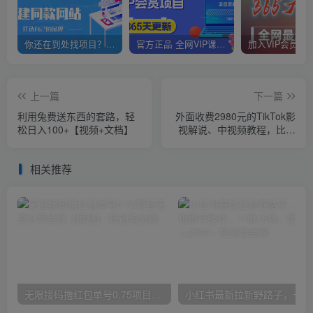
你还在到处找项目？还在当韭菜？我靠网创资源站一个月赚5万+，曾经我也是个失败者。
官方正品 全网VIP课程 无损下载~
上一篇
下一篇
利用兔费送东西的套路，轻
外面收费2980元的TikTok影
松日入100+【视频+文档】
视解说、中视频教程，比国
内的中视频计划收益高
相关推荐
无限接码撸红包单号0.75项目无偿分享给你【揭秘】
小红