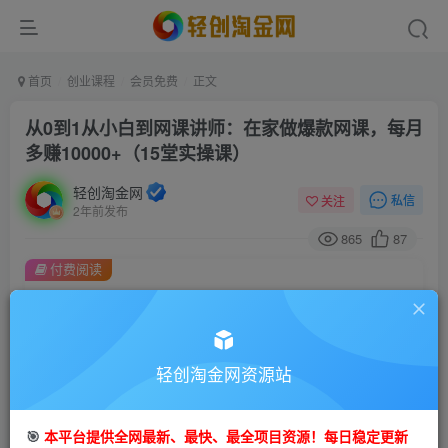
首页
创业课程
会员免费
正文
从0到1从小白到网课讲师：在家做爆款网课，每月
多赚10000+（15堂实操课）
轻创淘金网
私信
关注
2年前发布
865
87
付费阅读
从0到1从小白到网课讲师：在家做爆款网课，每月多赚10000+（15堂实操课）
此内容为付费阅读，请付费后查看
9.9
99
轻创淘金网资源站
金币
金币
免费
免费
会员
钻石会员
🎯
本平台提供全网最新、最快、最全项目资源！每日稳定更新
立即购买