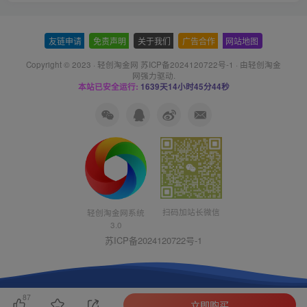
友链申请
-
免责声明
-
关于我们
-
广告合作
-
网站地图
Copyright © 2023 ·
轻创淘金网 苏ICP备2024120722号-1
· 由
轻创淘金
网
强力驱动.
本站已安全运行:
1639天14小时45分45秒
扫码加站长微信
轻创淘金网系统
3.0
苏ICP备2024120722号-1
87
立即购买