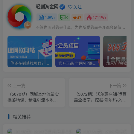
轻创淘金网
关注
1.9W+
0
1711W+
47
不管你面对的是什么，为你所爱的而奋斗都会是值得的
你还在到处找项目？还在当韭菜？我靠网创资源站一个月赚5万+，曾经我也是个失败者。
官方正品 全网VIP课程 无损下载~
上一篇
下一篇
（5070期）同城本地流量实
（5072期）沃尔玛店铺·运营
操落地课：精准引流本地客
最全指南，挖掘·沃尔玛·入门
人实现业绩倍增！
盲区，新手0-1玩赚沃尔玛
相关推荐