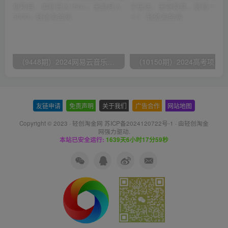
（9448期）2024网易云音乐人挂机项目，单机日入150+，无脑月入5000+
友链申请
-
免责声明
-
关于我们
-
广告合作
-
网站地图
Copyright © 2023 ·
轻创淘金网 苏ICP备2024120722号-1
· 由
轻创淘金
网
强力驱动.
本站已安全运行:
1639天6小时17分59秒