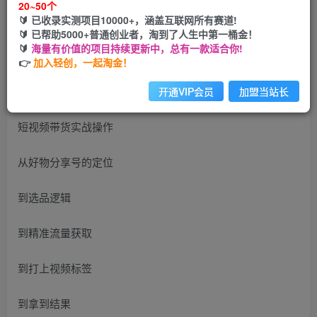
20~50个
开通会员
🔰 已收录实测项目10000+，涵盖互联网所有赛道!
🔰 已帮助5000+普通创业者，淘到了人生中第一桶金！
🔰
海量有价值的项目持续更新中，总有一款适合你!
👉
加入轻创，一起淘金！
课程大纲
开通VIP会员
加盟当站长
短视频带货实战操作
从好物分享号的定位
到选品逻辑
到精准流量获取
到打上视频标签
到拿到结果