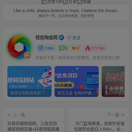
点赞
140
分享
收藏
Like a child, always believe in hope, I believe the dream.
像孩子一样，永远相信希望，相信梦想
轻创淘金网
关注
1.9W+
0
1711W+
47
幸福并不是一味得到自己想要的，而是珍爱自己拥有的
你还在到处找项目？还在当韭菜？我靠网创资源站一个月赚5万+，曾经我也是个失败者。
官方正品 全网VIP课程 无损下载~
上一篇
下一篇
抖音同城短视频，三段式同
冷门蓝海赛道，卖软件安装
城短视频实操+抖音同城直播
包居然也能日入500+，长期