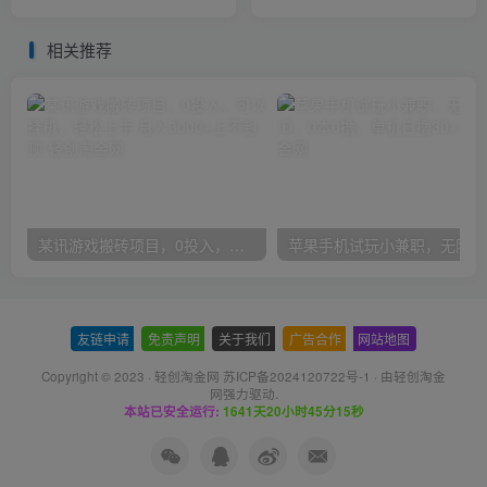
稳定项目，适合小白0基础
相关推荐
某讯游戏搬砖项目，0投入，可以挂机，轻松上手,月入3000+上不封顶
友链申请
-
免责声明
-
关于我们
-
广告合作
-
网站地图
Copyright © 2023 ·
轻创淘金网 苏ICP备2024120722号-1
· 由
轻创淘金
网
强力驱动.
本站已安全运行:
1641天20小时45分16秒