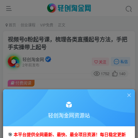
首页
创业课程
VIP免费
正文
视频号0粉起号课，梳理各类直播起号方法，手把
手实操带上起号
轻创淘金网
私信
关注
2年前发布
1752
140
付费阅读
视频号0粉起号课，梳理各类直播起号方法，手把手实操带上起号
此内容为付费阅读，请付费后查看
9.9
99
轻创淘金网资源站
金币
金币
免费
免费
会员
钻石会员
🎯
本平台提供全网最新、最快、最全项目资源！每日稳定更新
立即购买