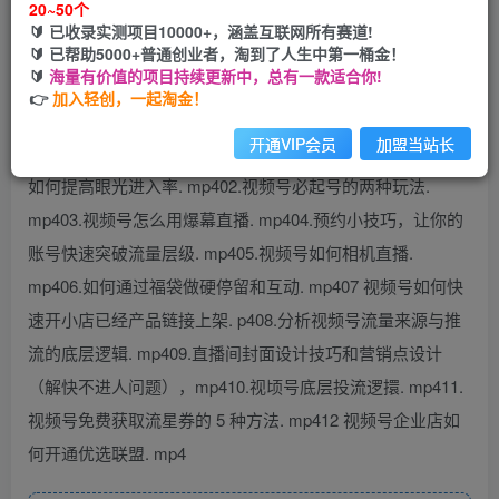
20~50个
🔰 已收录实测项目10000+，涵盖互联网所有赛道!
您当前未登录！建议登陆后购买，可保存购买订单
🔰 已帮助5000+普通创业者，淘到了人生中第一桶金！
🔰
海量有价值的项目持续更新中，总有一款适合你!
👉
加入轻创，一起淘金！
开通VIP会员
加盟当站长
课程内容：00 视频号和料系的两大核心差距. mp401.美妆场
如何提高眼光进入率. mp402.视频号必起号的两种玩法.
mp403.视频号怎么用爆幕直播. mp404.预约小技巧，让你的
账号快速突破流量层级. mp405.视频号如何相机直播.
mp406.如何通过福袋做硬停留和互动. mp407 视频号如何快
速开小店已经产品链接上架. p408.分析视频号流量来源与推
流的底层逻辑. mp409.直播间封面设计技巧和营销点设计
（解快不进人问题），mp410.视顷号底层投流逻擐. mp411.
视频号免费获取流星券的 5 种方法. mp412 视频号企业店如
何开通优选联盟. mp4