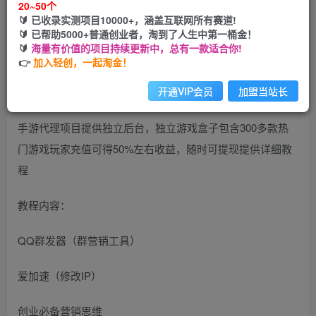
20~50个
🔰 已收录实测项目10000+，涵盖互联网所有赛道!
您当前未登录！建议登陆后购买，可保存购买订单
🔰 已帮助5000+普通创业者，淘到了人生中第一桶金！
🔰
海量有价值的项目持续更新中，总有一款适合你!
👉
加入轻创，一起淘金！
开通VIP会员
加盟当站长
手游代理项目提供独立后台，独立游戏盒子包含300多款热
门游戏玩家充值可得50%左右收益，随时可提现提供详细教
程
教程内容：
QQ群发器（群营销工具）
爱加速（修改IP）
创业必备营销思维