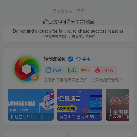
喜欢就支持一下吧
点赞
145
分享
收藏
Do not find excuses for failure, to chase success reasons.
不要找失败的借口，去追成功的理由
轻创淘金网
关注
1.9W+
0
1711W+
47
如果我们相信明天会更好，今天就能承受艰辛
你还在到处找项目？还在当韭菜？我靠网创资源站一个月赚5万+，曾经我也是个失败者。
官方正品 全网VIP课程 无损下载~