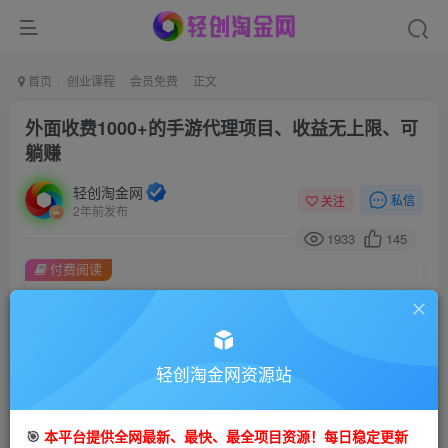
首页
创业课程
会员免费
正文
外面收费1000+的手游代理项目、收益无上限、可
躺赚
轻创淘金网
私信
关注
2年前发布
1933
145
付费阅读
外面收费1000+的手游代理项目、收益无上限、可躺赚
此内容为付费阅读，请付费后查看
9.9
99
轻创淘金网资源站
金币
金币
免费
免费
会员
钻石会员
🎯
本平台提供全网最新、最快、最全项目资源！每日稳定更新
立即购买