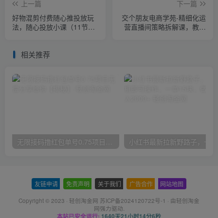
上一篇
下一篇
好物混剪付费随心推投放玩
交个朋友电商学苑-精细化运
法，随心投放小课（11节课
营直播间策略拆解课，教你
程）
成为引得了流，卖的出货的
优质商家
相关推荐
无限接码撸红包单号0.75项目无偿分享给你【揭秘】
小红
友链申请
-
免责声明
-
关于我们
-
广告合作
-
网站地图
Copyright © 2023 ·
轻创淘金网 苏ICP备2024120722号-1
· 由
轻创淘金
网
强力驱动.
本站已安全运行:
1640天21小时14分7秒