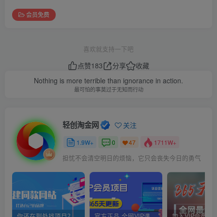
会员免费
喜欢就支持一下吧
点赞
183
分享
收藏
Nothing is more terrible than ignorance in action.
最可怕的事莫过于无知而行动
轻创淘金网
关注
1.9W+
0
1711W+
47
担忧不会清空明日的烦恼，它只会丧失今日的勇气
你还在到处找项目？还在当韭菜？我靠网创资源站一个月赚5万+，曾经我也是个失败者。
官方正品 全网VIP课程 无损下载~