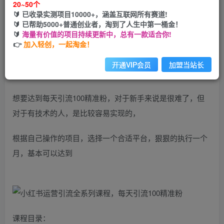
20~50个
您当前未登录！建议登陆后购买，可保存购买订单
🔰 已收录实测项目10000+，涵盖互联网所有赛道!
🔰 已帮助5000+普通创业者，淘到了人生中第一桶金！
课程介绍：
🔰
海量有价值的项目持续更新中，总有一款适合你!
👉
加入轻创，一起淘金！
我们只需要做好这几步，就能让你每天轻松获得100+精准粉
开通VIP会员
加盟当站长
丝的方法
想要达到每天引流100精准粉，对于新手来说是很难了，但
对于有技术的人，是比较容易实现的，
根据自己操作的项目，选择一个合适平台，狠狠的执行一个
月，基本可以达到
课程目录：