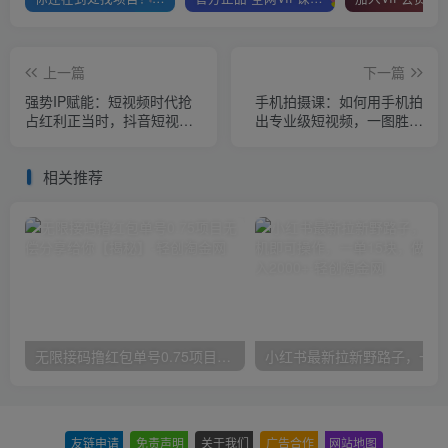
上一篇
下一篇
强势IP赋能：短视频时代抢
手机拍摄课：如何用手机拍
占红利正当时，抖音短视频
出专业级短视频，一图胜千
必修课
言，视频胜千图
相关推荐
无限接码撸红包单号0.75项目无偿分享给你【揭秘】
小红
友链申请
-
免责声明
-
关于我们
-
广告合作
-
网站地图