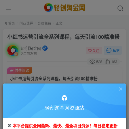
首页
创业课程
会员免费
正文
小红书运营引流全系列课程，每天引流100精准粉
轻创淘金网
私信
关注
2年前发布
528
183
付费阅读
小红书运营引流全系列课程，每天引流100精准粉
此内容为付费阅读，请付费后查看
9.9
99
金币
金币
轻创淘金网资源站
免费
免费
会员
钻石会员
立即购买
🎯
本平台提供全网最新、最快、最全项目资源！每日稳定更新