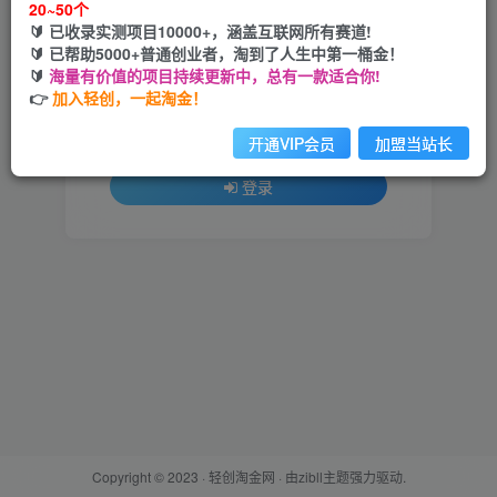
20~50个
🔰 已收录实测项目10000+，涵盖互联网所有赛道!
用户名或邮箱
🔰 已帮助5000+普通创业者，淘到了人生中第一桶金！
🔰
海量有价值的项目持续更新中，总有一款适合你!
登录密码
👉
加入轻创，一起淘金！
找回密码
记住登录
开通VIP会员
加盟当站长
登录
Copyright © 2023 ·
轻创淘金网
· 由
zibll主题
强力驱动.