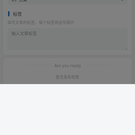
标签
填写文章的标签，每个标签用逗号隔开
Are you ready
暂无发布权限
友链申请
-
免责声明
-
关于我们
-
广告合作
-
网站地图
Copyright © 2023 ·
轻创淘金网 苏ICP备2024120722号-1
· 由
轻创淘金
网
强力驱动.
本站已安全运行:
1639天3小时50分57秒