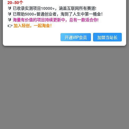
20~50个
🔰 已收录实测项目10000+，涵盖互联网所有赛道!
🔰 已帮助5000+普通创业者，淘到了人生中第一桶金！
🔰
海量有价值的项目持续更新中，总有一款适合你!
Hi！请先登录
👉
加入轻创，一起淘金！
开通VIP会员
加盟当站长
注册
登录