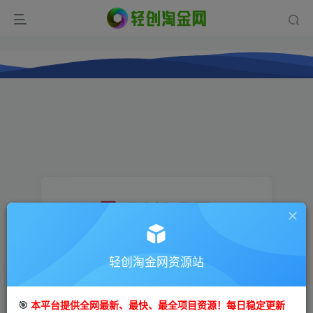
登录
轻创淘金网资源站
没有账号？立即注册
🎯
本平台提供全网最新、最快、最全项目资源！每日稳定更新