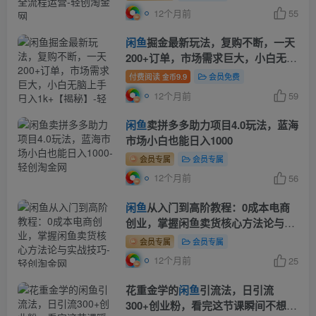
12个月前
55
闲鱼
掘金最新玩法，复购不断，一天
200+订单，市场需求巨大，小白无脑
上手日入1k+【揭秘】
付费阅读
9.9
会员免费
金币
12个月前
59
闲鱼
卖拼多多助力项目4.0玩法，蓝海
市场小白也能日入1000
会员专属
会员专属
12个月前
56
闲鱼
从入门到高阶教程：0成本电商
创业，掌握闲鱼卖货核心方法论与实
战技巧
会员专属
会员专属
12个月前
25
花重金学的
闲鱼
引流法，日引流
300+创业粉，看完这节课瞬间不想上