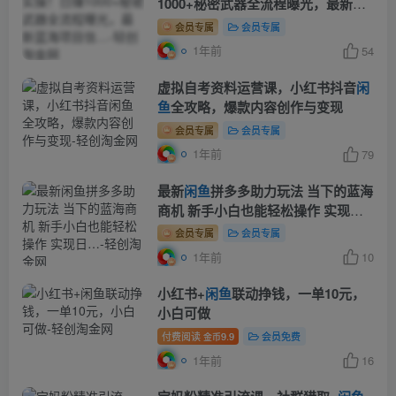
1000+秘密武器全流程曝光，最新蓝
海项目信…
会员专属
会员专属
1年前
54
虚拟自考资料运营课，小红书抖音
闲
鱼
全攻略，爆款内容创作与变现
会员专属
会员专属
1年前
79
最新
闲鱼
拼多多助力玩法 当下的蓝海
商机 新手小白也能轻松操作 实现
日…
会员专属
会员专属
1年前
10
小红书+
闲鱼
联动挣钱，一单10元，
小白可做
付费阅读
9.9
会员免费
金币
1年前
16