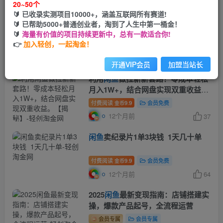
20~50个
🔰 已收录实测项目10000+，涵盖互联网所有赛道!
零基础运营
闲鱼
电商 快速起飞流量
🔰 已帮助5000+普通创业者，淘到了人生中第一桶金！
长期稳定 单人月入2w+
🔰
海量有价值的项目持续更新中，总有一款适合你!
👉
加入轻创，一起淘金！
付费阅读
9.9
会员免费
金币
11个月前
63
开通VIP会员
加盟当站长
利用
闲鱼
做拉新新套路！零成本轻松
月入1W+，结合网盘实现双重收益。
【揭秘】
付费阅读
9.9
会员免费
金币
12个月前
37
闲鱼
卖纪录片1单3块钱 1天几十单
付费阅读
9.9
会员免费
金币
12个月前
64
2025
闲鱼
最新变现指南：店铺搭建实
操，爆款产品起号，全流程运营
会员专属
会员专属