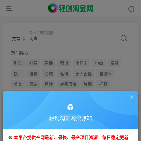
输入关键词搜索
文章
热门搜索
引流
抖音
直播
剪辑
小红书
电商
带货
快手
挂机
私域
蓝海
无人直播
自媒体
美女
网站
搬砖
最新蓝海
弹幕
打假
youtube
轻创淘金网资源站
文章
用户
🎯
本平台提供全网最新、最快、最全项目资源！每日稳定更新
搜索[
闲鱼
]，共找到
538
个文章