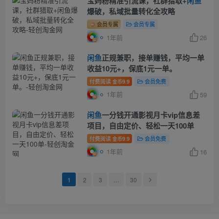
宝妈粉精准引流课，社群猎取+
闲鱼
爆破，私域批量转化全攻略
会员专属
会员专属
1年前
26
闲鱼
正规兼职，接单赚钱，平均一单
收益10元+，保底1元一单。
付费阅读
9.9
会员免费
金币
1年前
59
闲鱼
一分钱开通影视月卡vip信息差
项目，自由定价、轻松一天100单
付费阅读
9.9
会员免费
金币
1年前
16
1
2
3
…
30