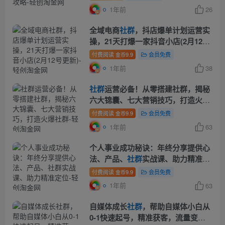
1年前
26
全域电商
社群
，抖店爆单计划运营实
操，21天打爆一家抖音小店(2月12号
更新)
付费阅读
9.9
会员免费
金币
1年前
38
社群
运营必备！从零搭建社群，揭秘
六大锦囊、七大营销技巧，打造火爆
社群
付费阅读
9.9
会员免费
金币
1年前
63
个人事业成功秘诀：年终分享提供心
法、产品、
社群
实战课、助力精准定
位
付费阅读
9.9
会员免费
金币
1年前
63
自媒体成长
社群
，帮助自媒体小白从
0-1快速起号，精准获客，流量变