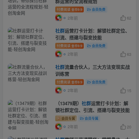
群运营的全流程规划
付费阅读
9.9
会员免费
金币
2年前
62
社群
运营打卡计划：解锁社群定位、
引流、搭建与裂变技能
付费阅读
9.9
会员免费
金币
2年前
63
社群
流量合伙人，三大方法变现实战
训练营
付费阅读
9.9
会员免费
金币
2年前
15
（13479期）
社群
运营打卡计划：解
锁社群定位、引流、搭建与裂变技能
会员专属
会员专属
2年前
20