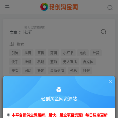
输入关键词搜索
文章
热门搜索
引流
抖音
直播
剪辑
小红书
电商
带货
快手
挂机
私域
蓝海
无人直播
自媒体
美女
网站
搬砖
最新蓝海
弹幕
打假
youtube
轻创淘金网资源站
文章
用户
🎯
本平台提供全网最新、最快、最全项目资源！每日稳定更新
搜索[
社群
]，共找到
379
个文章