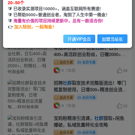
20~50个
🔰 已收录实测项目10000+，涵盖互联网所有赛道!
私域流量运营全链路，开场对话设
🔰 已帮助5000+普通创业者，淘到了人生中第一桶金！
计、朋友圈运营、
社群
管理、一对一
🔰
海量有价值的项目持续更新中，总有一款适合你!
销售SOP
👉
加入轻创，一起淘金！
付费阅读
9.9
会员免费
金币
12个月前
78
开通VIP会员
加盟当站长
零成本秒加100+创业
社群
，日引
400+高活跃创业粉丝，日赚2000+，
附赠社…
会员专属
会员专属
1年前
68
招聘
社群
裂变技术完整版流出！零门
槛复制使用，日增500+精准创业流量
每…
会员专属
会员专属
1年前
22
宝妈粉精准引流课，
社群
猎取+闲鱼
爆破，私域批量转化全攻略
会员专属
会员专属