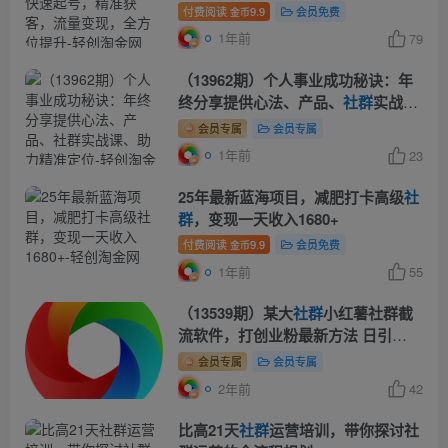
现，全方位提升
付费阅读
9.9
会员免费
金币
1年前
79
（13962期）个人事业成功秘诀：年
终分享提供心法、产品、
社群
实战
课、助力精准定位
会员专属
会员专属
1年前
23
25年最新蓝海项目，减肥打卡高级
社
群
，变现一天收入1680+
付费阅读
9.9
会员免费
金币
1年前
55
（13539期）某大
社群
小红薯社群截
流软件，打创业粉最新方法 日引
500+创业，粉单日…
会员专属
会员专属
2年前
42
比高21天
社群
运营培训，带你探讨社