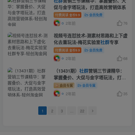
社群
营销三节课精华：掌握叠价、大
促与金字塔玩法，打造高效营销体系
付费阅读
9.9
会员免费
金币
2年前
76
视频号连怼技术-测素材思路和上下虚
化去重玩法-梅花实验室
社群
专享
付费阅读
9.9
会员免费
金币
2年前
68
（13431期）
社群
营销三节课精华：
掌握叠价、大促与金字塔玩法，打造
高效营销体系
会员专属
会员专属
2年前
35
1
2
3
…
22