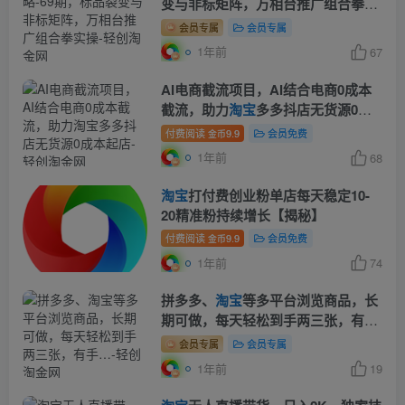
变与非标矩阵，万相台推广组合拳实
操
会员专属
会员专属
1年前
67
AI电商截流项目，AI结合电商0成本
截流，助力
淘宝
多多抖店无货源0成
本起店
付费阅读
9.9
会员免费
金币
1年前
68
淘宝
打付费创业粉单店每天稳定10-
20精准粉持续增长【揭秘】
付费阅读
9.9
会员免费
金币
1年前
74
拼多多、
淘宝
等多平台浏览商品，长
期可做，每天轻松到手两三张，有
手…
会员专属
会员专属
1年前
19