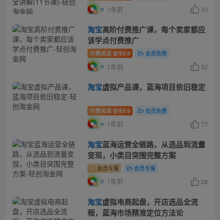
1年前
10
淘宝
高阶付费推广课，每个卖家都应
该学点付费推广
付费阅读
9.9
会员免费
金币
1年前
52
淘宝
虚拟产品课，蓝海项目依旧稳定
付费阅读
9.9
会员免费
金币
1年前
77
淘宝
蓝海运营全链路，从选品到流量
变现，小类目突围完整方案
会员专属
会员专属
1年前
28
淘宝
虚拟电商起盘，开店选品全流
程，蓝海市场精准定位方法论