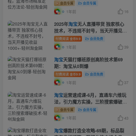
会员专属
会员专属
1年前
16
2025年
淘宝
无人直播带货 独家核心
技术，不违规不封号，当天开播见收
益1000+
付费阅读
9.9
会员免费
金币
1年前
39
淘宝
天猫打爆班原创高阶技术第69
期：淘宝从0到爆
付费阅读
9.9
会员免费
金币
1年前
37
淘宝
运营速成课-6月，直通车六维玩
法，引力魔方实操，三阶搜索爆破技
术
会员专属
会员专属
1年前
43
淘宝
爆款打造全攻略-69期，标品裂