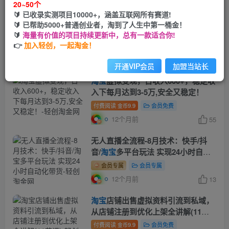
20~50个
🔰 已收录实测项目10000+，涵盖互联网所有赛道!
淘宝
OR小红书虚拟变现，日赚
🔰 已帮助5000+普通创业者，淘到了人生中第一桶金！
1000+，多账号操作年收入几十W不
🔰
海量有价值的项目持续更新中，总有一款适合你!
等
👉
加入轻创，一起淘金！
付费阅读
9.9
会员免费
金币
12个月前
80
开通VIP会员
加盟当站长
淘宝
虚拟变现，日收入600+，稳定收
入下每月达到3-5万,安全又稳定！
付费阅读
9.9
会员免费
金币
12个月前
55
无人直播全流程-8月技术：快手/抖
音/
淘宝
多平台玩法 实现24小时自动
化带货
会员专属
会员专属
12个月前
13
淘宝
店铺出售虚拟资料引流到私域，
从店铺注册到优化上架全讲解(11节
课)
付费阅读
9.9
会员免费
金币