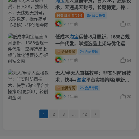
淘宝
无人直播带货，日入2K，独家技
术，无违规无封号，长期稳定，操作
简单【揭秘】
付费阅读
9.9
会员免费
金币
1年前
23
低成本
淘宝
运营-5月更新，1688合规
一件代发，掌握选品上架与优化运营
技巧
会员专属
会员专属
1年前
54
无人/半无人直播教学：非实时防风技
术，快手+
淘宝
平台实操策略(更新5
月
会员专属
会员专属
1年前
20
1
2
3
…
42