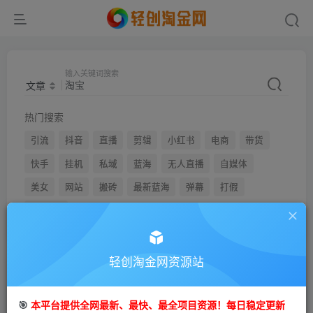
输入关键词搜索
文章
热门搜索
引流
抖音
直播
剪辑
小红书
电商
带货
快手
挂机
私域
蓝海
无人直播
自媒体
美女
网站
搬砖
最新蓝海
弹幕
打假
youtube
轻创淘金网资源站
文章
用户
🎯
本平台提供全网最新、最快、最全项目资源！每日稳定更新
搜索[
淘宝
]，共找到
750
个文章